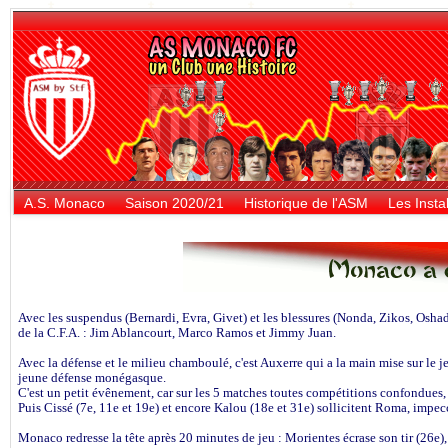
A.S. Monaco
Saison 2020/21
Historique de l'ASM
Les Instal
Avec les suspendus (Bernardi, Evra, Givet) et les blessures (Nonda, Zikos, Osha
de la C.F.A. : Jim Ablancourt, Marco Ramos et Jimmy Juan.
Avec la défense et le milieu chamboulé, c'est Auxerre qui a la main mise sur le j
jeune défense monégasque.
C'est un petit évênement, car sur les 5 matches toutes compétitions confondues,
Puis Cissé (7e, 11e et 19e) et encore Kalou (18e et 31e) sollicitent Roma, impec
Monaco redresse la tête après 20 minutes de jeu : Morientes écrase son tir (26e