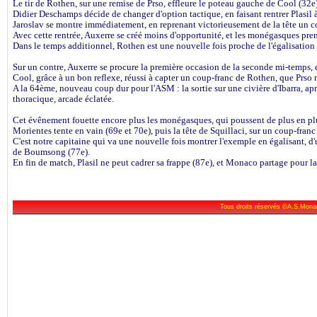
Le tir de Rothen, sur une remise de Prso, effleure le poteau gauche de Cool (32e)
Didier Deschamps décide de changer d'option tactique, en faisant rentrer Plasil à
Jaroslav se montre immédiatement, en reprenant victorieusement de la tête un cou
Avec cette rentrée, Auxerre se créé moins d'opportunité, et les monégasques pren
Dans le temps additionnel, Rothen est une nouvelle fois proche de l'égalisation
Sur un contre, Auxerre se procure la première occasion de la seconde mi-temps, 
Cool, grâce à un bon reflexe, réussi à capter un coup-franc de Rothen, que Prso n
A la 64ème, nouveau coup dur pour l'ASM : la sortie sur une civière d'Ibarra, ap
thoracique, arcade éclatée.
Cet évênement fouette encore plus les monégasques, qui poussent de plus en pl
Morientes tente en vain (69e et 70e), puis la tête de Squillaci, sur un coup-fran
C'est notre capitaine qui va une nouvelle fois montrer l'exemple en égalisant, d'u
de Boumsong (77e).
En fin de match, Plasil ne peut cadrer sa frappe (87e), et Monaco partage pour la 
Tous droits réservés ©A.S.Mona