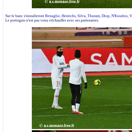
Sur le banc s'installeront
Benaglio
,
Henrichs
,
Silva
,
Thuram
,
Diop
,
N'Koudou
,
V
Le portugais n'est pas venu s'échauffer avec ses partenaires.