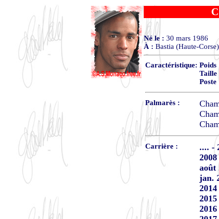
C
Né le :
30 mars 1986
À :
Bastia (Haute-Corse)
Caractéristique:
Poids
Taille
Poste
Palmarès :
Cham
Champ
Cham
Carrière :
.... 
2008 
août 
jan. 
2014 
2015 
2016 