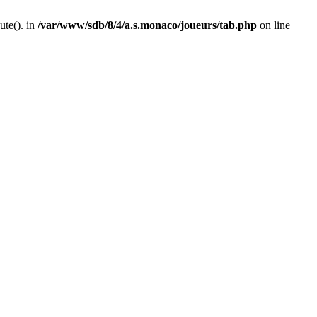
ute(). in
/var/www/sdb/8/4/a.s.monaco/joueurs/tab.php
on line