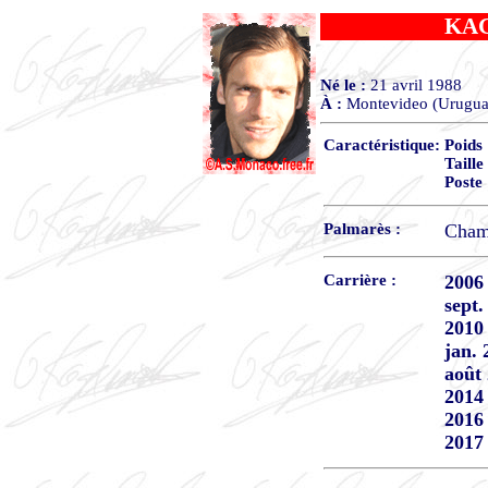
KA
Né le :
21 avril 1988
À :
Montevideo (Urugua
Caractéristique:
Poids
Taille
Poste
Palmarès :
Cham
Carrière :
2006 
sept.
2010 
jan. 
août 
2014 
2016 
2017 