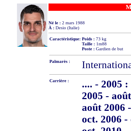
M
Né le :
2 mars 1988
À :
Desio (Italie)
Caractéristique:
Poids :
73 kg
Taille :
1m88
Poste :
Gardien de but
Palmarès :
Internationa
Carrière :
.... - 2005 :
2005 - aoû
août 2006 -
oct. 2006 -
oct. 2010 -