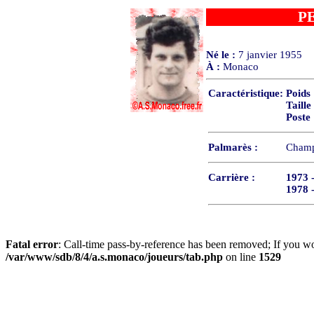
P
Né le :
7 janvier 1955
À :
Monaco
Caractéristique:
Poids
Taille
Poste
Palmarès :
Champ
Carrière :
1973 
1978 
Fatal error
: Call-time pass-by-reference has been removed; If you wo
/var/www/sdb/8/4/a.s.monaco/joueurs/tab.php
on line
1529