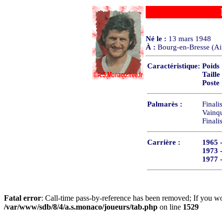
Né le :
13 mars 1948
À :
Bourg-en-Bresse (Ai
Caractéristique:
Poids
Taille
Poste
Palmarès :
Final
Vainq
Finali
Carrière :
1965 
1973 
1977 
Fatal error
: Call-time pass-by-reference has been removed; If you wo
/var/www/sdb/8/4/a.s.monaco/joueurs/tab.php
on line
1529