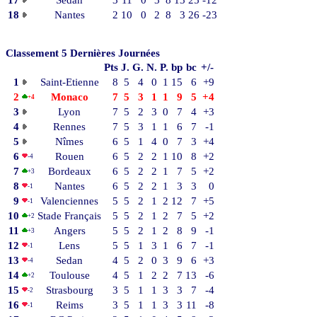
18
Nantes
2
10
0
2
8
3
26
-23
Classement 5 Dernières Journées
Pts
J.
G.
N.
P.
bp
bc
+/-
1
Saint-Etienne
8
5
4
0
1
15
6
+9
2
Monaco
7
5
3
1
1
9
5
+4
+4
3
Lyon
7
5
2
3
0
7
4
+3
4
Rennes
7
5
3
1
1
6
7
-1
5
Nîmes
6
5
1
4
0
7
3
+4
6
Rouen
6
5
2
2
1
10
8
+2
-4
7
Bordeaux
6
5
2
2
1
7
5
+2
+3
8
Nantes
6
5
2
2
1
3
3
0
-1
9
Valenciennes
5
5
2
1
2
12
7
+5
-1
10
Stade Français
5
5
2
1
2
7
5
+2
+2
11
Angers
5
5
2
1
2
8
9
-1
+3
12
Lens
5
5
1
3
1
6
7
-1
-1
13
Sedan
4
5
2
0
3
9
6
+3
-4
14
Toulouse
4
5
1
2
2
7
13
-6
+2
15
Strasbourg
3
5
1
1
3
3
7
-4
-2
16
Reims
3
5
1
1
3
3
11
-8
-1