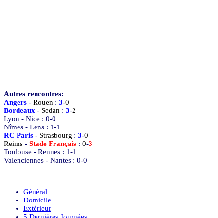
Autres rencontres:
Angers
-
Rouen
:
3
-
0
Bordeaux
-
Sedan
:
3
-
2
Lyon
-
Nice
:
0
-
0
Nîmes
-
Lens
:
1
-
1
RC Paris
-
Strasbourg
:
3
-
0
Reims
-
Stade Français
:
0
-
3
Toulouse
-
Rennes
:
1
-
1
Valenciennes
-
Nantes
:
0
-
0
Général
Domicile
Extérieur
5 Dernières Journées