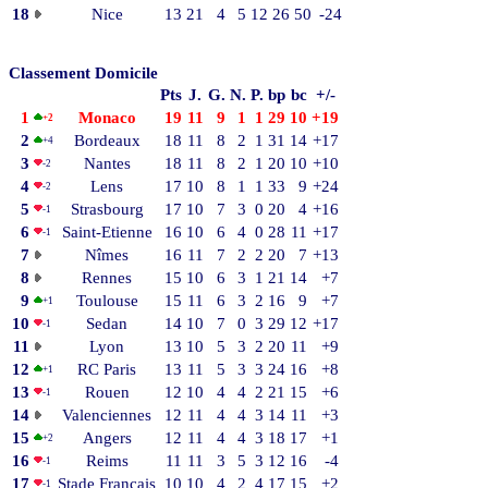
18
Nice
13
21
4
5
12
26
50
-24
Classement Domicile
Pts
J.
G.
N.
P.
bp
bc
+/-
1
Monaco
19
11
9
1
1
29
10
+19
+2
2
Bordeaux
18
11
8
2
1
31
14
+17
+4
3
Nantes
18
11
8
2
1
20
10
+10
-2
4
Lens
17
10
8
1
1
33
9
+24
-2
5
Strasbourg
17
10
7
3
0
20
4
+16
-1
6
Saint-Etienne
16
10
6
4
0
28
11
+17
-1
7
Nîmes
16
11
7
2
2
20
7
+13
8
Rennes
15
10
6
3
1
21
14
+7
9
Toulouse
15
11
6
3
2
16
9
+7
+1
10
Sedan
14
10
7
0
3
29
12
+17
-1
11
Lyon
13
10
5
3
2
20
11
+9
12
RC Paris
13
11
5
3
3
24
16
+8
+1
13
Rouen
12
10
4
4
2
21
15
+6
-1
14
Valenciennes
12
11
4
4
3
14
11
+3
15
Angers
12
11
4
4
3
18
17
+1
+2
16
Reims
11
11
3
5
3
12
16
-4
-1
17
Stade Français
10
10
4
2
4
17
15
+2
-1