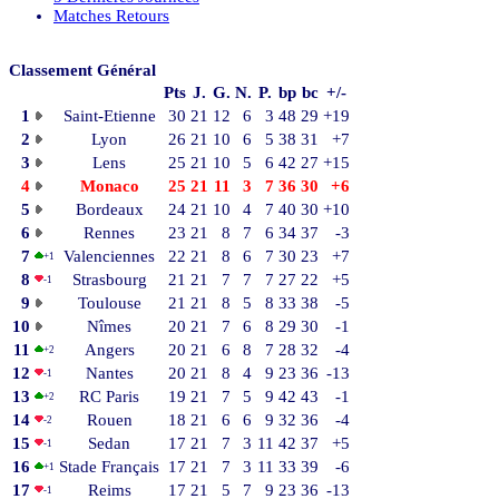
Matches Retours
Classement Général
Pts
J.
G.
N.
P.
bp
bc
+/-
1
Saint-Etienne
30
21
12
6
3
48
29
+19
2
Lyon
26
21
10
6
5
38
31
+7
3
Lens
25
21
10
5
6
42
27
+15
4
Monaco
25
21
11
3
7
36
30
+6
5
Bordeaux
24
21
10
4
7
40
30
+10
6
Rennes
23
21
8
7
6
34
37
-3
7
Valenciennes
22
21
8
6
7
30
23
+7
+1
8
Strasbourg
21
21
7
7
7
27
22
+5
-1
9
Toulouse
21
21
8
5
8
33
38
-5
10
Nîmes
20
21
7
6
8
29
30
-1
11
Angers
20
21
6
8
7
28
32
-4
+2
12
Nantes
20
21
8
4
9
23
36
-13
-1
13
RC Paris
19
21
7
5
9
42
43
-1
+2
14
Rouen
18
21
6
6
9
32
36
-4
-2
15
Sedan
17
21
7
3
11
42
37
+5
-1
16
Stade Français
17
21
7
3
11
33
39
-6
+1
17
Reims
17
21
5
7
9
23
36
-13
-1