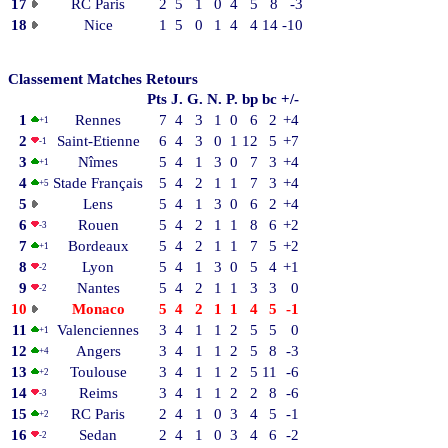
17
RC Paris
2
5
1
0
4
5
8
-3
18
Nice
1
5
0
1
4
4
14
-10
Classement Matches Retours
Pts
J.
G.
N.
P.
bp
bc
+/-
1
Rennes
7
4
3
1
0
6
2
+4
+1
2
Saint-Etienne
6
4
3
0
1
12
5
+7
-1
3
Nîmes
5
4
1
3
0
7
3
+4
+1
4
Stade Français
5
4
2
1
1
7
3
+4
+5
5
Lens
5
4
1
3
0
6
2
+4
6
Rouen
5
4
2
1
1
8
6
+2
-3
7
Bordeaux
5
4
2
1
1
7
5
+2
+1
8
Lyon
5
4
1
3
0
5
4
+1
-2
9
Nantes
5
4
2
1
1
3
3
0
-2
10
Monaco
5
4
2
1
1
4
5
-1
11
Valenciennes
3
4
1
1
2
5
5
0
+1
12
Angers
3
4
1
1
2
5
8
-3
+4
13
Toulouse
3
4
1
1
2
5
11
-6
+2
14
Reims
3
4
1
1
2
2
8
-6
-3
15
RC Paris
2
4
1
0
3
4
5
-1
+2
16
Sedan
2
4
1
0
3
4
6
-2
-2