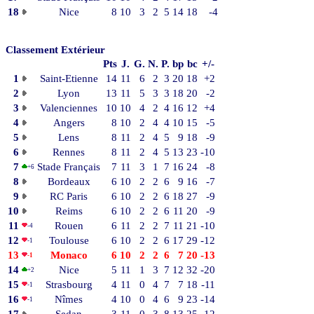
18
Nice
8
10
3
2
5
14
18
-4
Classement Extérieur
Pts
J.
G.
N.
P.
bp
bc
+/-
1
Saint-Etienne
14
11
6
2
3
20
18
+2
2
Lyon
13
11
5
3
3
18
20
-2
3
Valenciennes
10
10
4
2
4
16
12
+4
4
Angers
8
10
2
4
4
10
15
-5
5
Lens
8
11
2
4
5
9
18
-9
6
Rennes
8
11
2
4
5
13
23
-10
7
Stade Français
7
11
3
1
7
16
24
-8
+6
8
Bordeaux
6
10
2
2
6
9
16
-7
9
RC Paris
6
10
2
2
6
18
27
-9
10
Reims
6
10
2
2
6
11
20
-9
11
Rouen
6
11
2
2
7
11
21
-10
-4
12
Toulouse
6
10
2
2
6
17
29
-12
-1
13
Monaco
6
10
2
2
6
7
20
-13
-1
14
Nice
5
11
1
3
7
12
32
-20
+2
15
Strasbourg
4
11
0
4
7
7
18
-11
-1
16
Nîmes
4
10
0
4
6
9
23
-14
-1
17
Sedan
3
11
0
3
8
13
25
-12