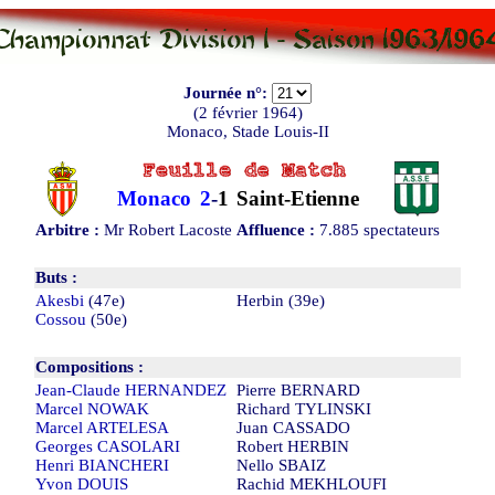
Journée n°:
(2 février 1964)
Monaco, Stade Louis-II
Monaco
2
-
1
Saint-Etienne
Arbitre :
Mr Robert Lacoste
Affluence :
7.885 spectateurs
Buts :
Akesbi
(47e)
Herbin (39e)
Cossou
(50e)
Compositions :
Jean-Claude HERNANDEZ
Pierre BERNARD
Marcel NOWAK
Richard TYLINSKI
Marcel ARTELESA
Juan CASSADO
Georges CASOLARI
Robert HERBIN
Henri BIANCHERI
Nello SBAIZ
Yvon DOUIS
Rachid MEKHLOUFI