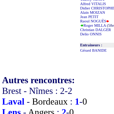
Alfred VITALIS
Didier CHRISTOPH
Alain MOIZAN
Jean PETIT
Raoul NOGUÈS
Roger MILLA
(58e
Christian DALGER
Delio ONNIS
Entraineurs :
Gérard BANIDE
Autres rencontres:
Brest
-
Nîmes
:
2
-
2
Laval
-
Bordeaux
:
1
-
0
Lens
-
Angers
:
2
-
0