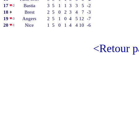
17
Bastia
3
5
1
1
3
3
5
-2
-2
18
Brest
2
5
0
2
3
4
7
-3
19
Angers
2
5
1
0
4
5
12
-7
-3
20
Nice
1
5
0
1
4
4
10
-6
-1
<Retour p