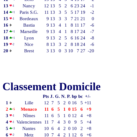
13
Nancy
12
13
5
2
6
23
24
-1
-1
14
Paris S.G.
11
13
3
5
5
17
19
-2
+1
15
Bordeaux
9
13
3
3
7
21
21
0
-1
16
Bastia
9
13
4
1
8
11
17
-6
17
Marseille
9
13
4
1
8
17
24
-7
+1
18
Lyon
9
13
2
5
6
16
24
-8
+1
19
Nice
8
13
3
2
8
18
24
-6
-2
20
Brest
3
13
0
3
10
7
27
-20
Classement Domicile
Pts
J.
G.
N.
P.
bp
bc
+/-
1
Lille
12
7
5
2
0
16
5
+11
2
Monaco
11
6
5
1
0
15
6
+9
+5
3
Nîmes
11
6
5
1
0
12
4
+8
-1
4
Valenciennes
11
7
4
3
0
9
5
+4
-1
5
Nantes
10
6
4
2
0
10
2
+8
+3
6
Metz
10
7
4
2
1
12
6
+6
-2