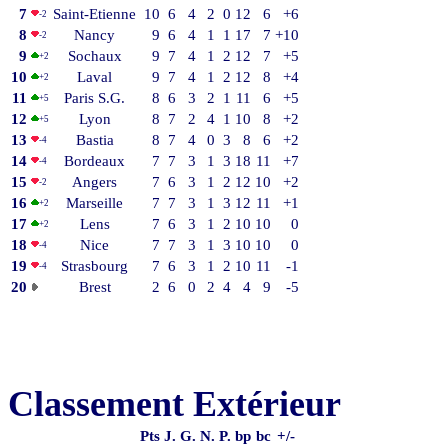
7
Saint-Etienne
10
6
4
2
0
12
6
+6
-2
8
Nancy
9
6
4
1
1
17
7
+10
-2
9
Sochaux
9
7
4
1
2
12
7
+5
+2
10
Laval
9
7
4
1
2
12
8
+4
+2
11
Paris S.G.
8
6
3
2
1
11
6
+5
+5
12
Lyon
8
7
2
4
1
10
8
+2
+5
13
Bastia
8
7
4
0
3
8
6
+2
-4
14
Bordeaux
7
7
3
1
3
18
11
+7
-4
15
Angers
7
6
3
1
2
12
10
+2
-2
16
Marseille
7
7
3
1
3
12
11
+1
+2
17
Lens
7
6
3
1
2
10
10
0
+2
18
Nice
7
7
3
1
3
10
10
0
-4
19
Strasbourg
7
6
3
1
2
10
11
-1
-4
20
Brest
2
6
0
2
4
4
9
-5
Classement Extérieur
Pts
J.
G.
N.
P.
bp
bc
+/-