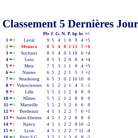
Classement 5 Dernières Jou
Pts
J.
G.
N.
P.
bp
bc
+/-
1
Laval
9
5
4
1
0
9
4
+5
+1
2
Monaco
8
5
4
0
1
13
7
+6
+1
3
Sochaux
8
5
4
0
1
10
6
+4
+1
4
Lens
8
5
3
2
0
8
4
+4
+1
5
Metz
7
5
3
1
1
9
4
+5
-4
6
Nantes
6
5
2
2
1
5
3
+2
+4
7
Strasbourg
6
5
3
0
2
10
10
0
+5
8
Valenciennes
6
5
2
2
1
4
5
-1
-2
9
Lille
5
5
2
1
2
8
8
0
-2
10
Nîmes
5
5
2
1
2
8
8
0
+1
11
Marseille
5
5
2
1
2
6
6
0
+3
12
Bordeaux
4
5
1
2
2
7
6
+1
-4
13
Saint-Etienne
4
5
1
2
2
8
8
0
-4
14
Nancy
4
5
1
2
2
8
10
-2
-1
15
Lyon
4
5
1
2
2
7
11
-4
+2
16
Paris S.G.
3
5
1
1
3
6
8
-2
+4