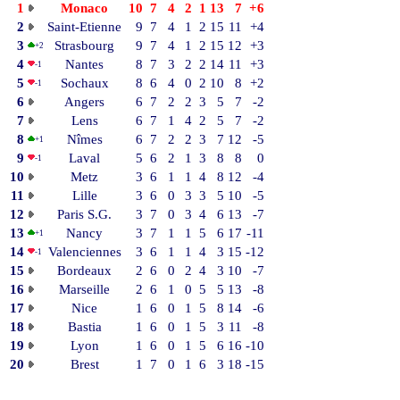
1
Monaco
10
7
4
2
1
13
7
+6
2
Saint-Etienne
9
7
4
1
2
15
11
+4
3
Strasbourg
9
7
4
1
2
15
12
+3
+2
4
Nantes
8
7
3
2
2
14
11
+3
-1
5
Sochaux
8
6
4
0
2
10
8
+2
-1
6
Angers
6
7
2
2
3
5
7
-2
7
Lens
6
7
1
4
2
5
7
-2
8
Nîmes
6
7
2
2
3
7
12
-5
+1
9
Laval
5
6
2
1
3
8
8
0
-1
10
Metz
3
6
1
1
4
8
12
-4
11
Lille
3
6
0
3
3
5
10
-5
12
Paris S.G.
3
7
0
3
4
6
13
-7
13
Nancy
3
7
1
1
5
6
17
-11
+1
14
Valenciennes
3
6
1
1
4
3
15
-12
-1
15
Bordeaux
2
6
0
2
4
3
10
-7
16
Marseille
2
6
1
0
5
5
13
-8
17
Nice
1
6
0
1
5
8
14
-6
18
Bastia
1
6
0
1
5
3
11
-8
19
Lyon
1
6
0
1
5
6
16
-10
20
Brest
1
7
0
1
6
3
18
-15