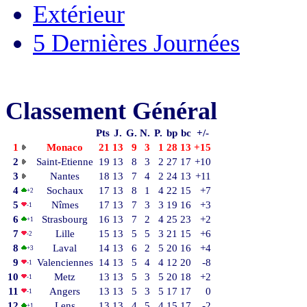
Extérieur
5 Dernières Journées
Classement Général
Pts
J.
G.
N.
P.
bp
bc
+/-
1
Monaco
21
13
9
3
1
28
13
+15
2
Saint-Etienne
19
13
8
3
2
27
17
+10
3
Nantes
18
13
7
4
2
24
13
+11
4
Sochaux
17
13
8
1
4
22
15
+7
+2
5
Nîmes
17
13
7
3
3
19
16
+3
-1
6
Strasbourg
16
13
7
2
4
25
23
+2
+1
7
Lille
15
13
5
5
3
21
15
+6
-2
8
Laval
14
13
6
2
5
20
16
+4
+3
9
Valenciennes
14
13
5
4
4
12
20
-8
-1
10
Metz
13
13
5
3
5
20
18
+2
-1
11
Angers
13
13
5
3
5
17
17
0
-1
12
Lens
13
13
4
5
4
15
17
-2
+1