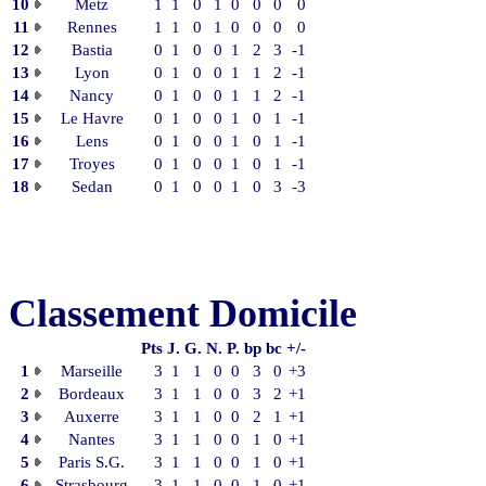
10
Metz
1
1
0
1
0
0
0
0
11
Rennes
1
1
0
1
0
0
0
0
12
Bastia
0
1
0
0
1
2
3
-1
13
Lyon
0
1
0
0
1
1
2
-1
14
Nancy
0
1
0
0
1
1
2
-1
15
Le Havre
0
1
0
0
1
0
1
-1
16
Lens
0
1
0
0
1
0
1
-1
17
Troyes
0
1
0
0
1
0
1
-1
18
Sedan
0
1
0
0
1
0
3
-3
Classement Domicile
Pts
J.
G.
N.
P.
bp
bc
+/-
1
Marseille
3
1
1
0
0
3
0
+3
2
Bordeaux
3
1
1
0
0
3
2
+1
3
Auxerre
3
1
1
0
0
2
1
+1
4
Nantes
3
1
1
0
0
1
0
+1
5
Paris S.G.
3
1
1
0
0
1
0
+1
6
Strasbourg
3
1
1
0
0
1
0
+1