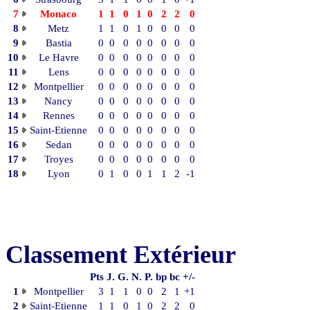
7
Monaco
1
1
0
1
0
2
2
0
8
Metz
1
1
0
1
0
0
0
0
9
Bastia
0
0
0
0
0
0
0
0
10
Le Havre
0
0
0
0
0
0
0
0
11
Lens
0
0
0
0
0
0
0
0
12
Montpellier
0
0
0
0
0
0
0
0
13
Nancy
0
0
0
0
0
0
0
0
14
Rennes
0
0
0
0
0
0
0
0
15
Saint-Etienne
0
0
0
0
0
0
0
0
16
Sedan
0
0
0
0
0
0
0
0
17
Troyes
0
0
0
0
0
0
0
0
18
Lyon
0
1
0
0
1
1
2
-1
Classement Extérieur
Pts
J.
G.
N.
P.
bp
bc
+/-
1
Montpellier
3
1
1
0
0
2
1
+1
2
Saint-Etienne
1
1
0
1
0
2
2
0