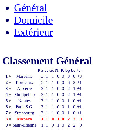
Général
Domicile
Extérieur
Classement Général
Pts
J.
G.
N.
P.
bp
bc
+/-
1
Marseille
3
1
1
0
0
3
0
+3
2
Bordeaux
3
1
1
0
0
3
2
+1
3
Auxerre
3
1
1
0
0
2
1
+1
4
Montpellier
3
1
1
0
0
2
1
+1
5
Nantes
3
1
1
0
0
1
0
+1
6
Paris S.G.
3
1
1
0
0
1
0
+1
7
Strasbourg
3
1
1
0
0
1
0
+1
8
Monaco
1
1
0
1
0
2
2
0
9
Saint-Etienne
1
1
0
1
0
2
2
0