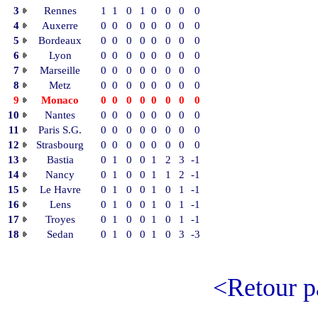
3
Rennes
1
1
0
1
0
0
0
0
4
Auxerre
0
0
0
0
0
0
0
0
5
Bordeaux
0
0
0
0
0
0
0
0
6
Lyon
0
0
0
0
0
0
0
0
7
Marseille
0
0
0
0
0
0
0
0
8
Metz
0
0
0
0
0
0
0
0
9
Monaco
0
0
0
0
0
0
0
0
10
Nantes
0
0
0
0
0
0
0
0
11
Paris S.G.
0
0
0
0
0
0
0
0
12
Strasbourg
0
0
0
0
0
0
0
0
13
Bastia
0
1
0
0
1
2
3
-1
14
Nancy
0
1
0
0
1
1
2
-1
15
Le Havre
0
1
0
0
1
0
1
-1
16
Lens
0
1
0
0
1
0
1
-1
17
Troyes
0
1
0
0
1
0
1
-1
18
Sedan
0
1
0
0
1
0
3
-3
<Retour p