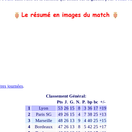
ères journées
.
Classement Général:
Pts
J.
G.
N.
P.
bp
bc
+/-
1
Lyon
53
26
15
8
3
36
17
+19
2
Paris SG
49
26
15
4
7
38
25
+13
3
Marseille
48
26
13
9
4
40
25
+15
4
Bordeaux
47
26
13
8
5
42
25
+17