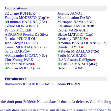
Compositions :
Stéphane RUFFIER
Jérémie JANOT
François MODESTO
(Cap)
Mouhamadou DABO
Lukman HARUNA
(75e)
Mustapha BAYAL SALL
Cédric MONGONGU
Efstathios TAVLARIDIS
Patrick MÜLLER
Cédric VARRAULT
ADRIANO Pereira Da Silva
Blaise MATUIDI (Cap)
Nicolas N'KOULOU
Geoffrey DERNIS
Jean-Jacques GOSSO
Yohan BENALOUANE (80e)
Camel MERIEM
(Cap 75e)
Dimitri PAYET
Serge GAKPÉ
Kévin MIRALLAS (72e)
Alexandre LICATA
(46e)
Paulo MACHADO
Chu-Young PARK
ILAN Araujo Dall'Igna
Frédéric NIMANI
Daisuke MATSUI (46e)
Yohan MOLLO
(62e)
Bafetimbi GOMIS
Entraineurs :
Raymundo RICARDO GOMES
Alain PERRIN
ôté droit pour
Frédéric Nimani
dans le dos de la défense. Contrôle du g
uve
Park
dans l'axe de la surface, qui décale sur la gauche pour
Yohan M