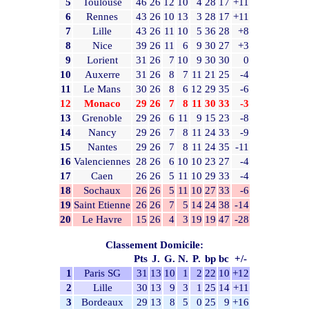
5
Toulouse
46
26
12
10
4
28
17
+11
6
Rennes
43
26
10
13
3
28
17
+11
7
Lille
43
26
11
10
5
36
28
+8
8
Nice
39
26
11
6
9
30
27
+3
9
Lorient
31
26
7
10
9
30
30
0
10
Auxerre
31
26
8
7
11
21
25
-4
11
Le Mans
30
26
8
6
12
29
35
-6
12
Monaco
29
26
7
8
11
30
33
-3
13
Grenoble
29
26
6
11
9
15
23
-8
14
Nancy
29
26
7
8
11
24
33
-9
15
Nantes
29
26
7
8
11
24
35
-11
16
Valenciennes
28
26
6
10
10
23
27
-4
17
Caen
26
26
5
11
10
29
33
-4
18
Sochaux
26
26
5
11
10
27
33
-6
19
Saint Etienne
26
26
7
5
14
24
38
-14
20
Le Havre
15
26
4
3
19
19
47
-28
Classement Domicile:
Pts
J.
G.
N.
P.
bp
bc
+/-
1
Paris SG
31
13
10
1
2
22
10
+12
2
Lille
30
13
9
3
1
25
14
+11
3
Bordeaux
29
13
8
5
0
25
9
+16