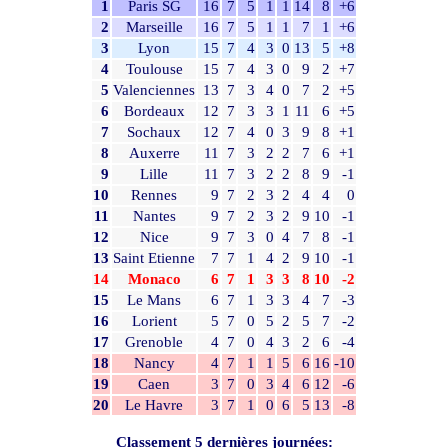
1
Paris SG
16
7
5
1
1
14
8
+6
2
Marseille
16
7
5
1
1
7
1
+6
3
Lyon
15
7
4
3
0
13
5
+8
4
Toulouse
15
7
4
3
0
9
2
+7
5
Valenciennes
13
7
3
4
0
7
2
+5
6
Bordeaux
12
7
3
3
1
11
6
+5
7
Sochaux
12
7
4
0
3
9
8
+1
8
Auxerre
11
7
3
2
2
7
6
+1
9
Lille
11
7
3
2
2
8
9
-1
10
Rennes
9
7
2
3
2
4
4
0
11
Nantes
9
7
2
3
2
9
10
-1
12
Nice
9
7
3
0
4
7
8
-1
13
Saint Etienne
7
7
1
4
2
9
10
-1
14
Monaco
6
7
1
3
3
8
10
-2
15
Le Mans
6
7
1
3
3
4
7
-3
16
Lorient
5
7
0
5
2
5
7
-2
17
Grenoble
4
7
0
4
3
2
6
-4
18
Nancy
4
7
1
1
5
6
16
-10
19
Caen
3
7
0
3
4
6
12
-6
20
Le Havre
3
7
1
0
6
5
13
-8
Classement 5 dernières journées: