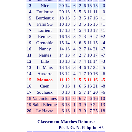
3
Nice
20
14
6
2
6
15
15
0
4
Toulouse
20
13
5
5
3
11
11
0
5
Bordeaux
18
13
5
3
5
17
16
+1
6
Paris SG
18
13
5
3
5
16
15
+1
7
Lorient
17
13
4
5
4
18
17
+1
8
Rennes
16
13
3
7
3
9
7
+2
9
Grenoble
15
14
3
6
5
11
15
-4
10
Nancy
14
13
4
2
7
14
21
-7
11
Nantes
14
13
4
2
7
10
17
-7
12
Lille
13
13
2
7
4
11
14
-3
13
Le Mans
13
13
3
4
6
17
22
-5
14
Auxerre
13
12
4
1
7
10
16
-6
15
Monaco
11
12
2
5
5
11
16
-5
16
Caen
9
13
1
6
6
13
21
-8
17
Sochaux
8
13
1
5
7
14
20
-6
18
Valenciennes
6
13
0
6
7
6
16
-10
19
Saint Etienne
6
13
1
3
9
9
22
-13
20
Le Havre
6
13
1
3
9
7
25
-18
Classement Matches Retours:
Pts
J.
G.
N.
P.
bp
bc
+/-