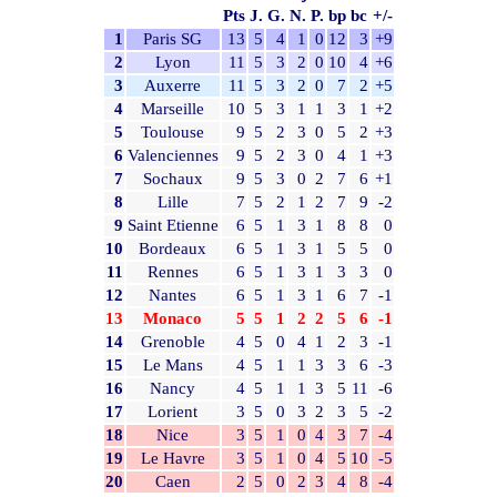
Pts
J.
G.
N.
P.
bp
bc
+/-
1
Paris SG
13
5
4
1
0
12
3
+9
2
Lyon
11
5
3
2
0
10
4
+6
3
Auxerre
11
5
3
2
0
7
2
+5
4
Marseille
10
5
3
1
1
3
1
+2
5
Toulouse
9
5
2
3
0
5
2
+3
6
Valenciennes
9
5
2
3
0
4
1
+3
7
Sochaux
9
5
3
0
2
7
6
+1
8
Lille
7
5
2
1
2
7
9
-2
9
Saint Etienne
6
5
1
3
1
8
8
0
10
Bordeaux
6
5
1
3
1
5
5
0
11
Rennes
6
5
1
3
1
3
3
0
12
Nantes
6
5
1
3
1
6
7
-1
13
Monaco
5
5
1
2
2
5
6
-1
14
Grenoble
4
5
0
4
1
2
3
-1
15
Le Mans
4
5
1
1
3
3
6
-3
16
Nancy
4
5
1
1
3
5
11
-6
17
Lorient
3
5
0
3
2
3
5
-2
18
Nice
3
5
1
0
4
3
7
-4
19
Le Havre
3
5
1
0
4
5
10
-5
20
Caen
2
5
0
2
3
4
8
-4