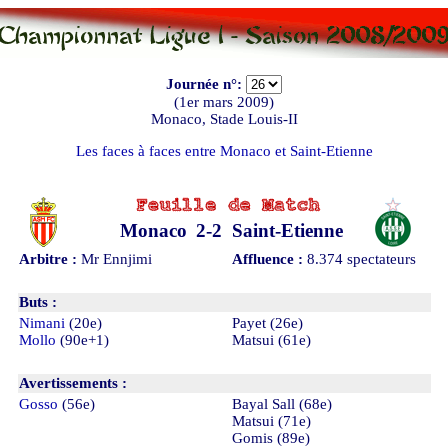
Journée n°:
(1er mars 2009)
Monaco, Stade Louis-II
Les faces à faces entre Monaco et Saint-Etienne
Monaco
2
-
2
Saint-Etienne
Arbitre :
Mr Ennjimi
Affluence :
8.374 spectateurs
Buts :
Nimani
(20e)
Payet (26e)
Mollo
(90e+1)
Matsui (61e)
Avertissements :
Gosso
(56e)
Bayal Sall (68e)
Matsui (71e)
Gomis (89e)