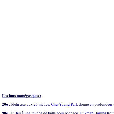
Les buts monégasques :
20e :
Plein axe aux 25 mètres,
Chu-Young Park
donne en profondeur c
90e+1 :
Jeu à une touche de balle pour Monaco.
Lukman Haruna
tro