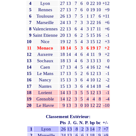
4
Lyon
27
13
7
6
0
22
10
+12
5
Rennes
27
13
7
6
0
19
10
+9
6
Toulouse
26
13
7
5
1
17
6
+11
7
Marseille
24
13
7
3
3
22
16
+6
8
Valenciennes
22
13
6
4
3
17
11
+6
9
Saint Etienne
20
13
6
2
5
15
16
-1
10
Nice
19
12
5
4
3
15
12
+3
11
Monaco
18
14
5
3
6
19
17
+2
12
Auxerre
18
14
4
6
4
11
9
+2
13
Sochaux
18
13
4
6
3
13
13
0
14
Caen
17
13
4
5
4
16
12
+4
15
Le Mans
17
13
5
2
6
12
13
-1
16
Nancy
15
13
3
6
4
10
12
-2
17
Nantes
15
13
3
6
4
14
18
-4
18
Lorient
14
13
3
5
5
12
13
-1
19
Grenoble
14
12
3
5
4
4
8
-4
20
Le Havre
9
13
3
0
10
12
22
-10
Classement Extérieur:
Pts
J.
G.
N.
P.
bp
bc
+/-
1
Lyon
26
13
8
2
3
14
7
+7
2
Marseille
24
13
6
6
1
18
9
+9