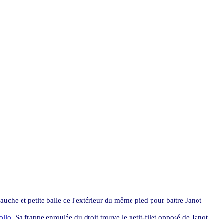
auche et petite balle de l'extérieur du même pied pour battre Janot
ollo
. Sa frappe enroulée du droit trouve le petit-filet opposé de Janot.