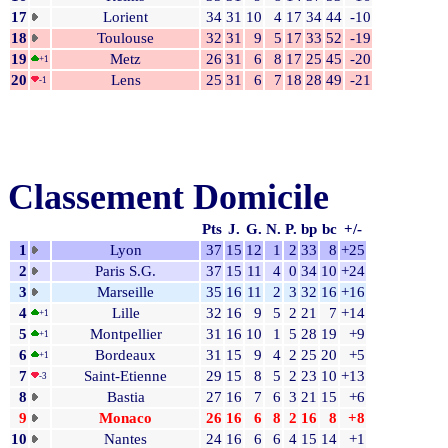
17
Lorient
34
31
10
4
17
34
44
-10
18
Toulouse
32
31
9
5
17
33
52
-19
19
Metz
26
31
6
8
17
25
45
-20
+1
20
Lens
25
31
6
7
18
28
49
-21
-1
Classement Domicile
Pts
J.
G.
N.
P.
bp
bc
+/-
1
Lyon
37
15
12
1
2
33
8
+25
2
Paris S.G.
37
15
11
4
0
34
10
+24
3
Marseille
35
16
11
2
3
32
16
+16
4
Lille
32
16
9
5
2
21
7
+14
+1
5
Montpellier
31
16
10
1
5
28
19
+9
+1
6
Bordeaux
31
15
9
4
2
25
20
+5
+1
7
Saint-Etienne
29
15
8
5
2
23
10
+13
-3
8
Bastia
27
16
7
6
3
21
15
+6
9
Monaco
26
16
6
8
2
16
8
+8
10
Nantes
24
16
6
6
4
15
14
+1