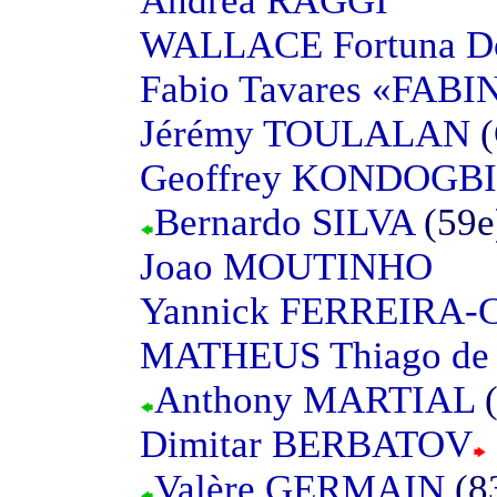
Andrea RAGGI
WALLACE Fortuna Do
Fabio Tavares «FAB
Jérémy TOULALAN
(
Geoffrey KONDOGB
Bernardo SILVA
(59e
Joao MOUTINHO
Yannick FERREIRA
MATHEUS Thiago d
Anthony MARTIAL
(
Dimitar BERBATOV
Valère GERMAIN
(8