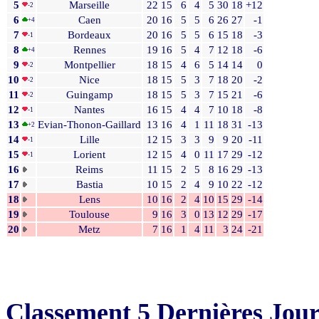
5
Marseille
22
15
6
4
5
30
18
+12
-2
6
Caen
20
16
5
5
6
26
27
-1
+4
7
Bordeaux
20
16
5
5
6
15
18
-3
-1
8
Rennes
19
16
5
4
7
12
18
-6
+4
9
Montpellier
18
15
4
6
5
14
14
0
-2
10
Nice
18
15
5
3
7
18
20
-2
-2
11
Guingamp
18
15
5
3
7
15
21
-6
-2
12
Nantes
16
15
4
4
7
10
18
-8
-1
13
Evian-Thonon-Gaillard
13
16
4
1
11
18
31
-13
+2
14
Lille
12
15
3
3
9
9
20
-11
-1
15
Lorient
12
15
4
0
11
17
29
-12
-1
16
Reims
11
15
2
5
8
16
29
-13
17
Bastia
10
15
2
4
9
10
22
-12
18
Lens
10
16
2
4
10
15
29
-14
19
Toulouse
9
16
3
0
13
12
29
-17
20
Metz
7
16
1
4
11
3
24
-21
Classement 5 Dernières Jou