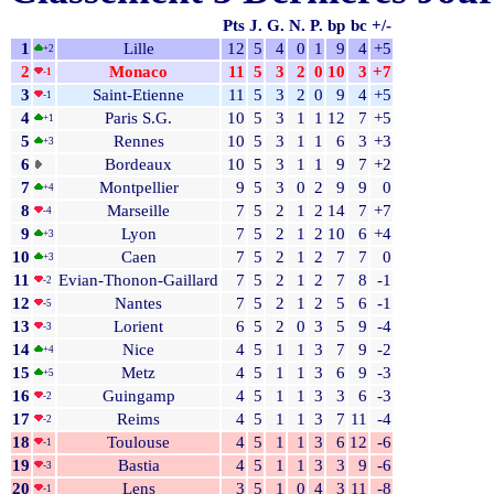
Pts
J.
G.
N.
P.
bp
bc
+/-
1
Lille
12
5
4
0
1
9
4
+5
+2
2
Monaco
11
5
3
2
0
10
3
+7
-1
3
Saint-Etienne
11
5
3
2
0
9
4
+5
-1
4
Paris S.G.
10
5
3
1
1
12
7
+5
+1
5
Rennes
10
5
3
1
1
6
3
+3
+3
6
Bordeaux
10
5
3
1
1
9
7
+2
7
Montpellier
9
5
3
0
2
9
9
0
+4
8
Marseille
7
5
2
1
2
14
7
+7
-4
9
Lyon
7
5
2
1
2
10
6
+4
+3
10
Caen
7
5
2
1
2
7
7
0
+3
11
Evian-Thonon-Gaillard
7
5
2
1
2
7
8
-1
-2
12
Nantes
7
5
2
1
2
5
6
-1
-5
13
Lorient
6
5
2
0
3
5
9
-4
-3
14
Nice
4
5
1
1
3
7
9
-2
+4
15
Metz
4
5
1
1
3
6
9
-3
+5
16
Guingamp
4
5
1
1
3
3
6
-3
-2
17
Reims
4
5
1
1
3
7
11
-4
-2
18
Toulouse
4
5
1
1
3
6
12
-6
-1
19
Bastia
4
5
1
1
3
3
9
-6
-3
20
Lens
3
5
1
0
4
3
11
-8
-1