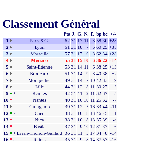
Classement Général
Pts
J.
G.
N.
P.
bp
bc
+/-
1
Paris S.G.
62
31
17
11
3
58
30
+28
2
Lyon
61
31
18
7
6
60
25
+35
3
Marseille
57
31
17
6
8
62
34
+28
4
Monaco
55
31
15
10
6
36
22
+14
5
Saint-Etienne
53
31
14
11
6
38
25
+13
6
Bordeaux
51
31
14
9
8
40
38
+2
7
Montpellier
49
31
14
7
10
42
33
+9
8
Lille
44
31
12
8
11
30
27
+3
9
Rennes
42
31
11
9
11
32
37
-5
+1
10
Nantes
40
31
10
10
11
25
32
-7
-1
11
Guingamp
39
31
12
3
16
33
44
-11
12
Caen
38
31
10
8
13
46
45
+1
+2
13
Nice
38
31
10
8
13
35
39
-4
-1
14
Bastia
37
31
9
10
12
31
37
-6
-1
15
Evian-Thonon-Gaillard
36
31
11
3
17
34
48
-14
+1
16
Reims
35
31
9
8
14
37
53
-16
-1