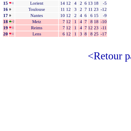
15
Lorient
14
12
4
2
6
13
18
-5
-1
16
Toulouse
11
12
3
2
7
11
23
-12
17
Nantes
10
12
2
4
6
6
15
-9
18
Metz
7
12
1
4
7
8
18
-10
+2
19
Reims
7
12
1
4
7
12
23
-11
-1
20
Lens
6
12
1
3
8
8
25
-17
-1
<Retour p