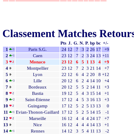
Classement Matches Retour
Pts
J.
G.
N.
P.
bp
bc
+/-
1
Paris S.G.
24
12
7
3
2
26
17
+9
+1
2
Caen
23
12
7
2
3
24
13
+11
+1
3
Monaco
23
12
6
5
1
13
4
+9
-2
4
Montpellier
23
12
7
2
3
21
14
+7
5
Lyon
22
12
6
4
2
20
8
+12
6
Lille
20
12
6
2
4
14
10
+4
+3
7
Bordeaux
20
12
5
5
2
14
11
+3
8
Bastia
19
12
5
4
3
15
14
+1
-2
9
Saint-Etienne
17
12
4
5
3
16
13
+3
+2
10
Guingamp
17
12
5
2
5
13
13
0
-2
11
Evian-Thonon-Gaillard
17
12
5
2
5
14
15
-1
+1
12
Marseille
16
12
4
4
4
24
17
+7
-2
13
Nice
16
12
4
4
4
14
13
+1
14
Rennes
14
12
3
5
4
11
13
-2
+1