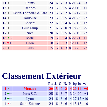
11
Reims
24
16
7
3
6
21
24
-3
12
Rennes
23
15
6
5
4
20
19
+1
13
Evian-Thonon-Gaillard
23
15
7
2
6
16
17
-1
14
Toulouse
23
15
6
5
4
21
23
-2
15
Lorient
22
16
6
4
6
17
15
+2
16
Guingamp
21
16
7
0
9
18
23
-5
17
Nice
20
16
5
5
6
17
19
-2
18
Metz
19
15
5
4
6
22
21
+1
+1
19
Caen
18
15
5
3
7
20
18
+2
-1
20
Lens
15
15
4
3
8
13
20
-7
Classement Extérieur
Pts
J.
G.
N.
P.
bp
bc
+/-
1
Monaco
29
15
9
2
4
20
14
+6
2
Paris S.G.
25
16
6
7
3
24
20
+4
+2
3
Lyon
24
16
6
6
4
27
17
+10
+2
4
Saint-Etienne
24
16
6
6
4
15
15
0
-2