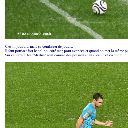
C'est injouable, mais ça continuer de jouer...
Il faut pousser fort le ballon, côté mer, pour avancer, et quand on met la même p
Sur ce terrain, les "Merlus" sont comme des poissons dans l'eau... et viennent j