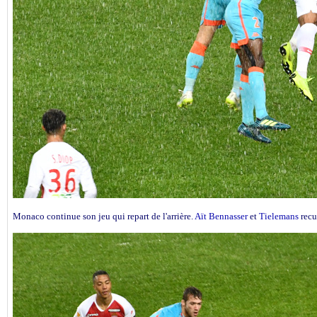
Monaco continue son jeu qui repart de l'arrière.
Aït Bennasser
et
Tielemans
recul