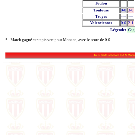
----
----
Toulon
Toulouse
0-0
3-0
Troyes
----
----
Valenciennes
0-0
2-1
Légende:
Gag
* : Match gagné sur tapis vert pour Monaco, avec le score de 0-0
Tous droits réservés ©A.S.Mona