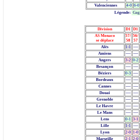
Valenciennes
4-0
6-0
Légende:
Gag
Division
D1
D1
AS Monaco
57/
56/
se déplace
58
57
Alès
1-1
----
Amiens
----
----
Angers
3-2
0-2
Besançon
----
----
Béziers
0-3
----
Bordeaux
----
----
Cannes
----
----
Douai
----
----
Grenoble
----
----
Le Havre
----
----
Le Mans
----
----
Lens
0-1
3-1
Lille
1-1
----
Lyon
2-0
1-0
Marseille
2-1
2-0