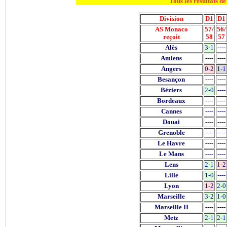
Tous les résultats 
Division
D1
D1
AS Monaco
57/
56/
reçoit
58
57
Alès
3-1
----
Amiens
----
----
Angers
0-2
1-1
Besançon
----
----
Béziers
2-0
----
Bordeaux
----
----
Cannes
----
----
Douai
----
----
Grenoble
----
----
Le Havre
----
----
Le Mans
----
----
Lens
2-1
1-2
Lille
1-0
----
Lyon
1-2
2-0
Marseille
3-2
1-0
Marseille II
----
----
Metz
2-1
2-1