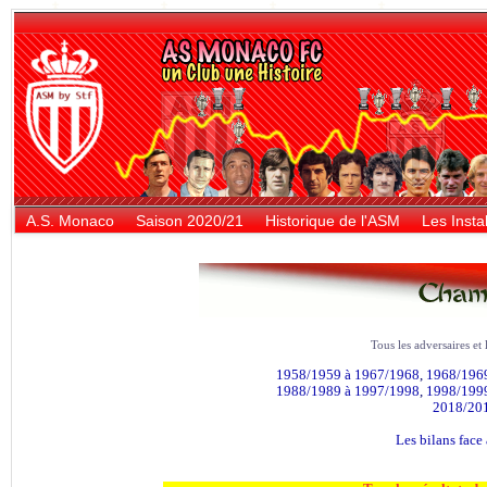
A.S. Monaco
Saison 2020/21
Historique de l'ASM
Les Instal
Tous les adversaires et
1958/1959 à 1967/1968
,
1968/196
1988/1989 à 1997/1998
,
1998/199
2018/201
Les bilans face