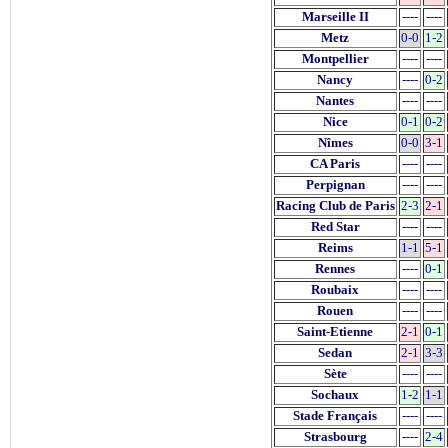
Marseille II
----
----
Metz
0-0
1-2
Montpellier
----
----
Nancy
----
0-2
Nantes
----
----
Nice
0-1
0-2
Nîmes
0-0
3-1
CA Paris
----
----
Perpignan
----
----
Racing Club de Paris
2-3
2-1
Red Star
----
----
Reims
1-1
5-1
Rennes
----
0-1
Roubaix
----
----
Rouen
----
----
Saint-Etienne
2-1
0-1
Sedan
2-1
3-3
Sète
----
----
Sochaux
1-2
1-1
Stade Français
----
----
Strasbourg
----
2-4