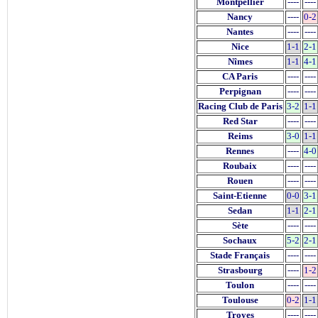
Montpellier
----
----
Nancy
----
0-2
Nantes
----
----
Nice
1-1
2-1
Nîmes
1-1
4-1
CA Paris
----
----
Perpignan
----
----
Racing Club de Paris
3-2
1-1
Red Star
----
----
Reims
3-0
1-1
Rennes
----
4-0
Roubaix
----
----
Rouen
----
----
Saint-Etienne
0-0
3-1
Sedan
1-1
2-1
Sète
----
----
Sochaux
5-2
2-1
Stade Français
----
----
Strasbourg
----
1-2
Toulon
----
----
Toulouse
0-2
1-1
Troyes
----
----